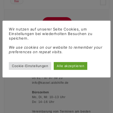
hiv
Spenden
Wir nutzen auf unserer Seite Cookies, um
Einstellungen bei wiederholten Besuchen zu
speichern.
We use cookies on our website to remember your
Kontakt
preferences on repeat visits.
Queerschnitt Nordhessen e.V.
Motzstraße 1
Cookie-Einstellungen
Alle akzeptieren
34117 Kassel
05 61 - 97 97 59 10
info@kassel.aidshilfe.de
Bürozeiten
Mo, Di, Mi: 10–13 Uhr
Do: 14–16 Uhr
Vereinbarung von Terminen am besten