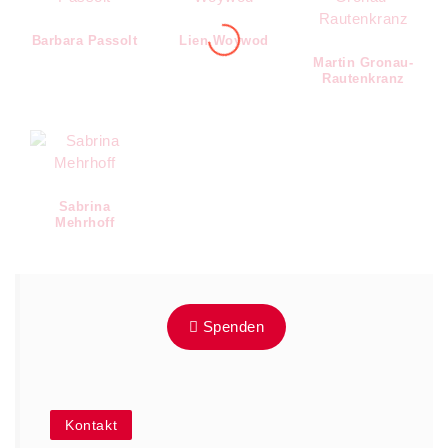
Barbara Passolt
Lien Woywod
Martin Gronau-
Rautenkranz
Sabrina
Mehrhoff
Spenden
Kontakt