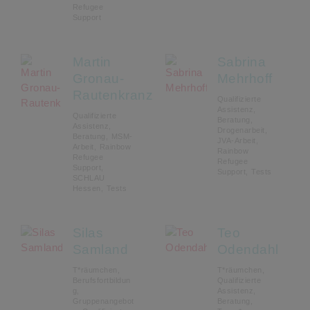
Refugee
Support
Martin
Sabrina
Gronau-
Mehrhoff
Rautenkranz
Qualifizierte
Assistenz,
Qualifizierte
Beratung,
Assistenz,
Drogenarbeit,
Beratung, MSM-
JVA-Arbeit,
Arbeit, Rainbow
Rainbow
Refugee
Refugee
Support,
Support, Tests
SCHLAU
Hessen, Tests
Silas
Teo
Samland
Odendahl
T*räumchen,
T*räumchen,
Berufsfortbildun
Qualifizierte
g,
Assistenz,
Gruppenangebot
Beratung,