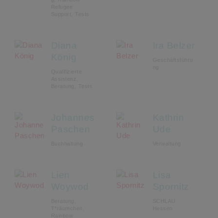
Refugee
Support, Tests
Diana
Ira Belzer
König
Geschäftsführu
ng
Qualifizierte
Assistenz,
Beratung, Tests
Johannes
Kathrin
Paschen
Ude
Buchhaltung
Verwaltung
Lien
Lisa
Woywod
Spornitz
Beratung,
SCHLAU
T*räumchen,
Hessen
Rainbow