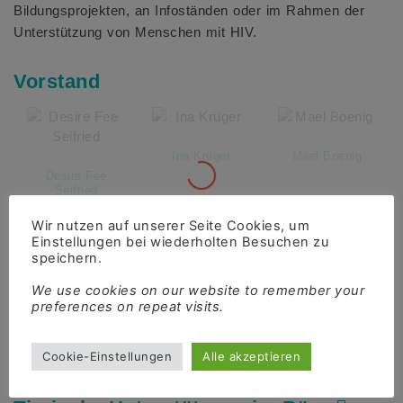
Bildungsprojekten, an Infoständen oder im Rahmen der
Unterstützung von Menschen mit HIV.
Vorstand
Ina Krüger
Mael Boenig
Desire Fee
Seifried
Wir nutzen auf unserer Seite Cookies, um
Einstellungen bei wiederholten Besuchen zu
speichern.
We use cookies on our website to remember your
preferences on repeat visits.
Niklas Gudorf
Suse Umscheid
Cookie-Einstellungen
Alle akzeptieren