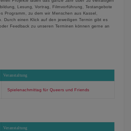
denen Projekte laden das ganze Jahr über zu vielfältigen
bildung, Lesung, Vortrag, Filmvorführung, Testangebote
untes Programm, zu dem wir Menschen aus Kassel,
Durch einen Klick auf den jeweiligen Termin gibt es
n oder Feedback zu unseren Terminen können gerne an
Veranstaltung
Spielenachmittag für Queers und Friends
Veranstaltung