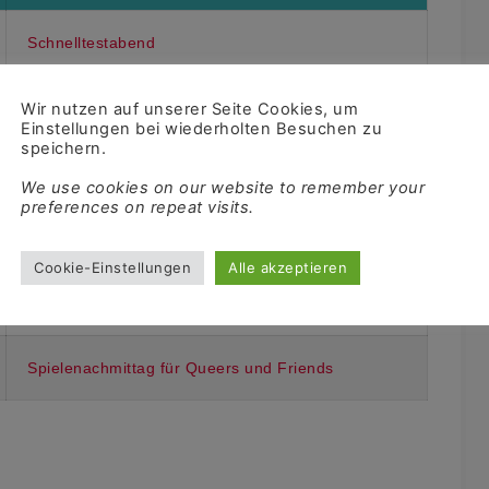
Schnelltestabend
Spielenachmittag für Queers und Friends
Wir nutzen auf unserer Seite Cookies, um
Einstellungen bei wiederholten Besuchen zu
speichern.
We use cookies on our website to remember your
preferences on repeat visits.
Veranstaltung
Cookie-Einstellungen
Alle akzeptieren
Schnelltestabend
Spielenachmittag für Queers und Friends