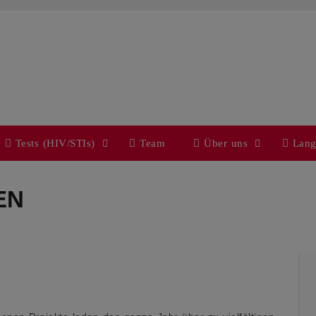
Tests (HIV/STIs)
Team
Über uns
Lang
EN