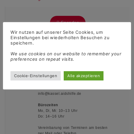
Spenden
Wir nutzen auf unserer Seite Cookies, um
Einstellungen bei wiederholten Besuchen zu
speichern.
Kontakt
We use cookies on our website to remember your
preferences on repeat visits.
Queerschnitt Nordhessen e.V.
Motzstraße 1
Cookie-Einstellungen
Alle akzeptieren
34117 Kassel
05 61 - 97 97 59 10
info@kassel.aidshilfe.de
Bürozeiten
Mo, Di, Mi: 10–13 Uhr
Do: 14–16 Uhr
Vereinbarung von Terminen am besten
per Mail oder Telefon.