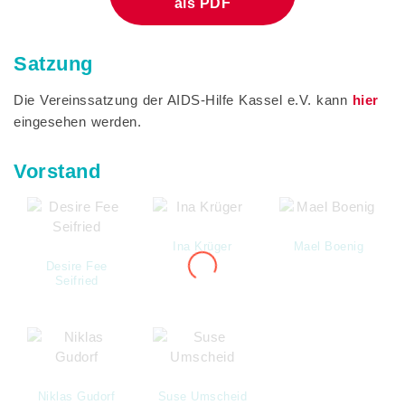
als PDF
Satzung
Die Vereinssatzung der AIDS-Hilfe Kassel e.V. kann
hier
eingesehen werden.
Vorstand
Ina Krüger
Mael Boenig
Desire Fee
Seifried
Niklas Gudorf
Suse Umscheid