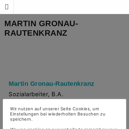
Zum
Inhalt
springen
MARTIN GRONAU-
RAUTENKRANZ
Martin Gronau-Rautenkranz
Sozialarbeiter, B.A.
Schwerpunkte
Wir nutzen auf unserer Seite Cookies, um
Einstellungen bei wiederholten Besuchen zu
Qualifizierte Assistenz
,
Beratung
,
MSM-Arbeit
,
speichern.
Rainbow Refugee Support
,
SCHLAU Hessen
,
Tests