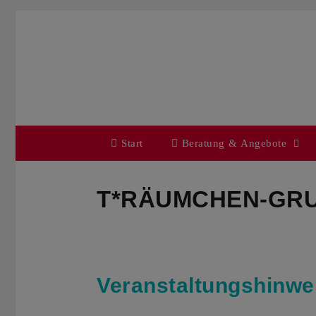
Zum
Inhalt
springen
Start
Beratung & Angebote
T*RÄUMCHEN-GRU
Veranstaltungshinwe