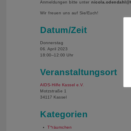
Anmeldungen bitte unter
nicola.odendahl@
Wir freuen uns auf Sie/Euch!
Datum/Zeit
Donnerstag
06. April 2023
18:00–12:00 Uhr
Veranstaltungsort
AIDS-Hilfe Kassel e.V.
Motzstraße 1
34117 Kassel
Kategorien
T*räumchen