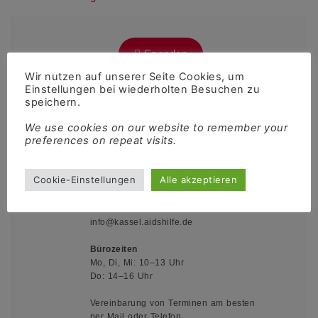
Spenden
Wir nutzen auf unserer Seite Cookies, um
Einstellungen bei wiederholten Besuchen zu
speichern.
Kontakt
We use cookies on our website to remember your
preferences on repeat visits.
Queerschnitt Nordhessen e.V.
Motzstraße 1
Cookie-Einstellungen
Alle akzeptieren
34117 Kassel
05 61 - 97 97 59 10
info@kassel.aidshilfe.de
Bürozeiten
Mo, Di, Mi: 10–13 Uhr
Do: 14–16 Uhr
Vereinbarung von Terminen am besten
per Mail oder Telefon.