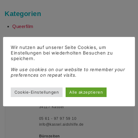
Kategorien
Queerfilm
Wir nutzen auf unserer Seite Cookies, um
Spenden
Einstellungen bei wiederholten Besuchen zu
speichern.
We use cookies on our website to remember your
preferences on repeat visits.
Kontakt
Cookie-Einstellungen
Alle akzeptieren
Queerschnitt Nordhessen e.V.
Motzstraße 1
34117 Kassel
05 61 - 97 97 59 10
info@kassel.aidshilfe.de
Bürozeiten