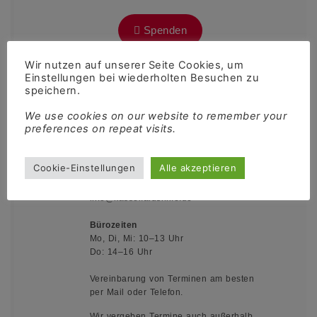
Spenden
Wir nutzen auf unserer Seite Cookies, um
Einstellungen bei wiederholten Besuchen zu
speichern.
Kontakt
We use cookies on our website to remember your
preferences on repeat visits.
Queerschnitt Nordhessen e.V.
Motzstraße 1
34117 Kassel
Cookie-Einstellungen
Alle akzeptieren
05 61 - 97 97 59 10
info@kassel.aidshilfe.de
Bürozeiten
Mo, Di, Mi: 10–13 Uhr
Do: 14–16 Uhr
Vereinbarung von Terminen am besten
per Mail oder Telefon.
Wir vergeben Termine auch außerhalb