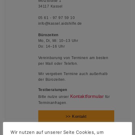
Motzstraße 1
34117 Kassel
05 61 - 97 97 59 10
info@kassel.aidshilfe.de
Bürozeiten
Mo, Di, Mi: 10–13 Uhr
Do: 14–16 Uhr
Vereinbarung von Terminen am besten
per Mail oder Telefon.
Wir vergeben Termine auch außerhalb
der Bürozeiten.
Testberatungen
Kontaktformular
Bitte nutze unser
für
Terminanfragen.
>> Kontakt
Wir nutzen auf unserer Seite Cookies, um