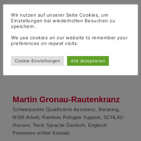
Barbara Passolt
Wir nutzen auf unserer Seite Cookies, um
Einstellungen bei wiederholten Besuchen zu
Schwerpunkte Qualifizierte Assistenz, Beratung,
speichern.
Selbsthilfearbeit, Berufsfortbildung, Rainbow
We use cookies on our website to remember your
Refugee Support, Tests Sprache Deutsch/Englisch
preferences on repeat visits.
Pronomen sie/ihr Kontakt
Cookie-Einstellungen
Alle akzeptieren
Am
1. Februar 2022
Von
Martin
Martin Gronau-Rautenkranz
Schwerpunkte Qualifizierte Assistenz, Beratung,
MSM-Arbeit, Rainbow Refugee Support, SCHLAU
Hessen, Tests Sprache Deutsch, Englisch
Pronomen er/ihm Kontakt